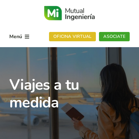
Skip
to
content
Menú
OFICINA VIRTUAL
ASOCIATE
Conocenos
Sedes
Viajes a tu
Servicios
medida
Noticias
Contactanos
App Mutual