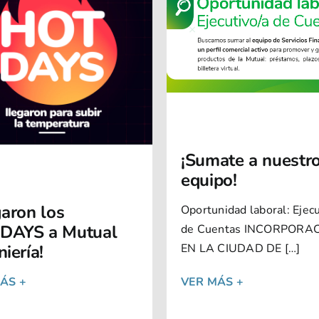
¡Sumate a nuestr
equipo!
garon los
Oportunidad laboral: Ejecu
DAYS a Mutual
de Cuentas INCORPORA
iería!
EN LA CIUDAD DE […]
ÁS +
VER MÁS +