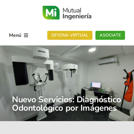
Skip
to
content
Menú
OFICINA VIRTUAL
ASOCIATE
Conocenos
Sedes
Servicios
Noticias
Nuevo Servicios: Diagnóstico
Odontológico por Imágenes
Contactanos
App Mutual