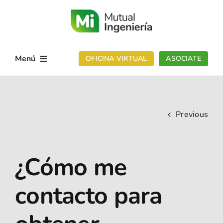
Skip
to
content
Menú
OFICINA VIRTUAL
ASOCIATE
Conocenos
Sedes
Previous
Servicios
¿Cómo me
Noticias
Contactanos
contacto para
App Mutual