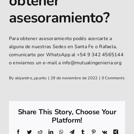
obtener
Beneficios
asesoramiento?
Asociate
Partners
Para obtener asesoramiento podés acercarte a
alguna de nuestras Sedes en Santa Fe o Rafaela,
comunicarte por WhatsApp al
+54 9 342 4565144
o enviarnos un e-mail a
info@mutualingenieria.org
By
alejandro_ypunto
|
29 de noviembre de 2022
|
0 Comments
Share This Story, Choose Your
Platform!
Facebook
Twitter
Reddit
LinkedIn
WhatsApp
Telegram
Tumblr
Pinterest
Vk
Xing